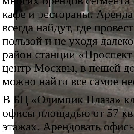
многих брендов сегмента f
кафе и рестораны. Аренд
всегда найдут, где провес
пользой и не уходя далеко
район станции «Проспект
центр Москвы, в пешей до
можно найти все самое н
В БЦ «Олимпик Плаза» кл
офисы площадью от 57 кв.
этажах. Арендовать офис