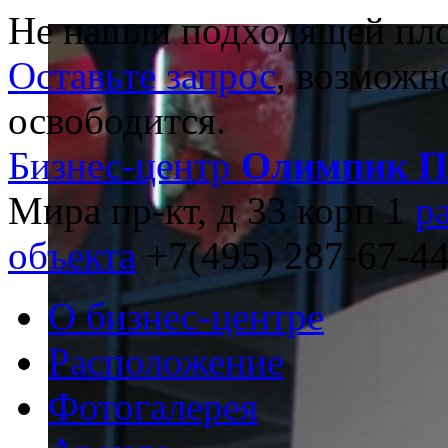
Не нашли подходящей пл
Оставьте запрос
, возможн
освободится.
Бизнес-центр
Олимпик П
Мира пр-кт, д 33 корп 1
р
объекта
+7(495) 287-67-4
О бизнес-центре
Расположение
Фотогалерея