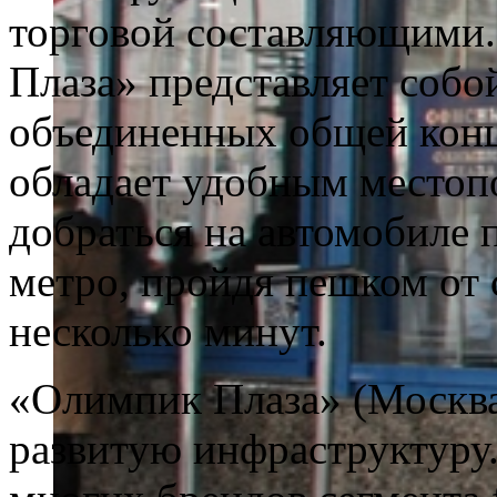
торговой составляющими.
Плаза» представляет собой
объединенных общей конц
обладает удобным местопо
добраться на автомобиле 
метро, пройдя пешком от
несколько минут.
«Олимпик Плаза» (Москва
развитую инфраструктуру