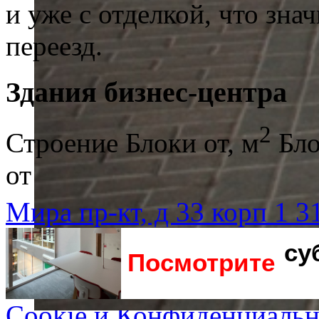
и уже с отделкой, что зна
переезд.
Здания бизнес-центра
2
Строение
Блоки от, м
Бло
от
Мира пр-кт, д 33 корп 1
3
су
Посмотрите
Cookie и Конфиденциальн