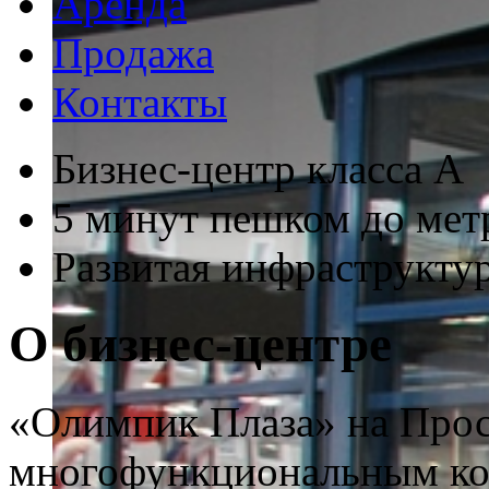
Аренда
Продажа
Контакты
Бизнес-центр класса А
5 минут пешком до мет
Развитая инфраструкту
О бизнес-центре
«Олимпик Плаза» на Прос
многофункциональным ко